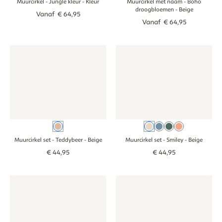
Muurcirkel - Jungle kleur
- Kleur
Muurcirkel met naam - Boho
droogbloemen
- Beige
Vanaf
€
64
,
95
Vanaf
€
64
,
95
Muurcirkel set - Teddybeer - beige
Muurcirkel set - Teddybeer - beige
Muurcirkel set - Smiley - beige
Muurcirkel set - 
Beige
Beige
Blauw
Groen
Roze
Muurcirkel set - Teddybeer
- Beige
Muurcirkel set - Smiley
- Beige
€
44
,
95
€
44
,
95
Muurcirkel - Bosdieren - neutraal
Muurcirkel - Bosdieren - neutraal
Muurcirkel set - Bosdieren - wi
Muurcirkel set - 