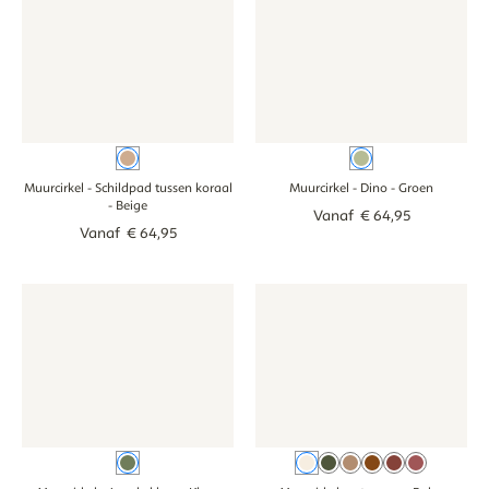
Beige
Groen
Muurcirkel - Schildpad tussen koraal
Muurcirkel - Dino
- Groen
- Beige
Vanaf
€
64
,
95
Vanaf
€
64
,
95
Muurcirkel - Jungle kleur - kleur
Muurcirkel - Jungle kleur - kleur
Muurcirkel met naam - Boho 
Muurcirkel met 
Kleur
Beige
Groen
Bruin
Cognac
Terracotta
Roze