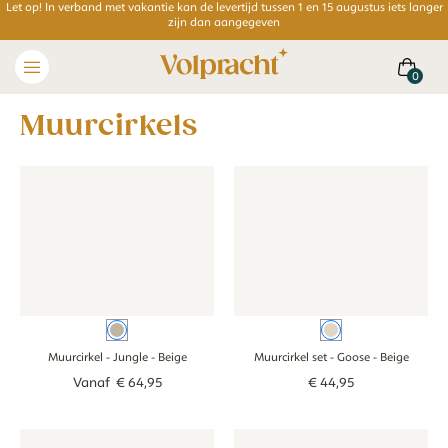
Let op! In verband met vakantie kan de levertijd tussen 1 en 15 augustus iets langer
zijn dan aangegeven
muurcirkels
Muurcirkel - Jungle - beige
Muurcirkel - Jungle - beige
Muurcirkel set - Goose - beige
Muurcirkel set -
Beige
Beige
Muurcirkel - Jungle
- Beige
Muurcirkel set - Goose
- Beige
Vanaf
€
64
,
95
€
44
,
95
Muurcirkel - Schildpad tussen koraal - beige
Muurcirkel - Schildpad tussen koraal - beige
Muurcirkel - Dino - groen
Muurcirkel - Din