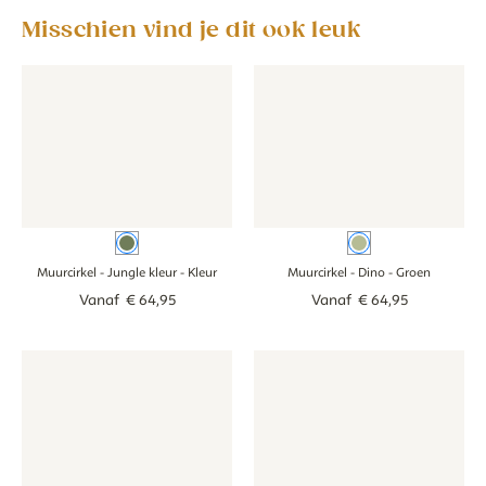
Misschien vind je dit ook leuk
Muurcirkel - Jungle kleur - kleur
Muurcirkel - Jungle kleur - kleur
Muurcirkel - Dino - groen
Muurcirkel - Din
Kleur
Groen
Muurcirkel - Jungle kleur
- Kleur
Muurcirkel - Dino
- Groen
Vanaf
€
64
,
95
Vanaf
€
64
,
95
Muurcirkel - Bosdieren - neutraal
Muurcirkel - Bosdieren - neutraal
Muurcirkel - Schildpad tussen 
Muurcirkel - Sch