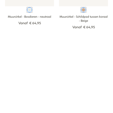
neutraal
Beige
Muurcirkel - Bosdieren
- neutraal
Muurcirkel - Schildpad tussen koraal
- Beige
Vanaf
€
64
,
95
Vanaf
€
64
,
95