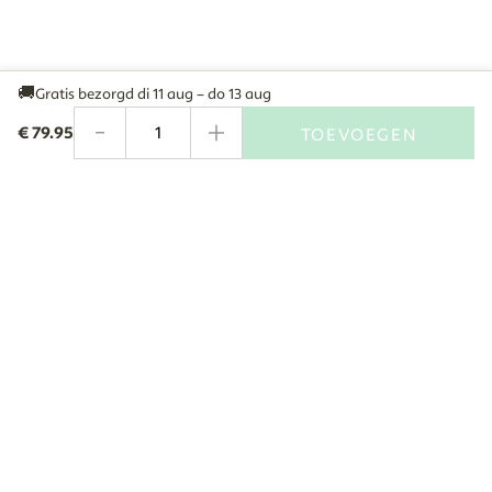
🚚
Gratis bezorgd
di 11 aug – do 13 aug
-
+
€
79.95
TOEVOEGEN
Aantal