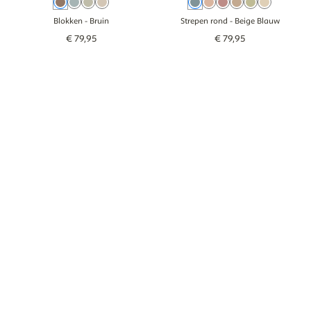
Bruin
Blauw
Groen
Beige
Beige Blauw
Oudroze
Roze
Bruin
Groen
Beige
Blokken
- Bruin
Strepen rond
- Beige Blauw
€
79
,
95
€
79
,
95