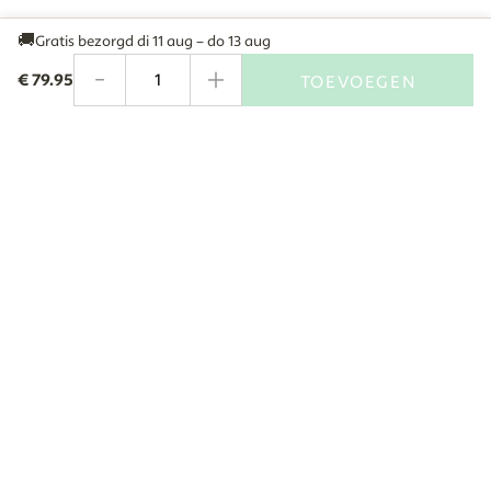
🚚
Gratis bezorgd
di 11 aug – do 13 aug
-
+
€
79.95
TOEVOEGEN
Aantal