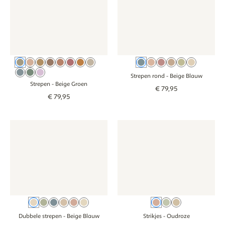
Beige Groen
Beige Roze
Beige Bruin
Cacao Bruin
Oudroze
Blush
Roze Oranje
Beige
Beige Blauw
Oudroze
Roze
Bruin
Groen
Beige
Beige Blauw
Saliegroen
Lila
Strepen rond
- Beige Blauw
Strepen
- Beige Groen
€
79
,
95
€
79
,
95
Behang - Dubbele strepen - beige blauw
Behang - Dubbele strepen - beige blauw
Behang - Strikjes - oudroze
Behang - Strikje
Beige Blauw
Groen
Blauw
Bruin
Oudroze
Beige Groen
Oudroze
Groen
Beige
Dubbele strepen
- Beige Blauw
Strikjes
- Oudroze