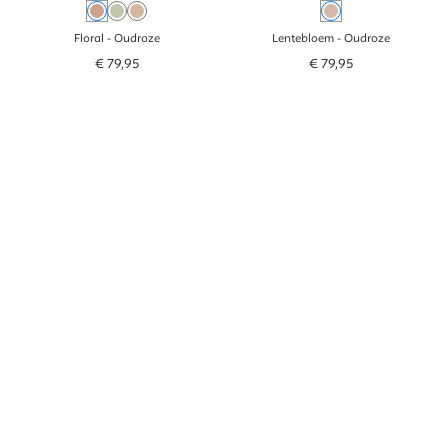
Oudroze
Groen
Bruin
Oudroze
Floral
- Oudroze
Lentebloem
- Oudroze
€
79
,
95
€
79
,
95