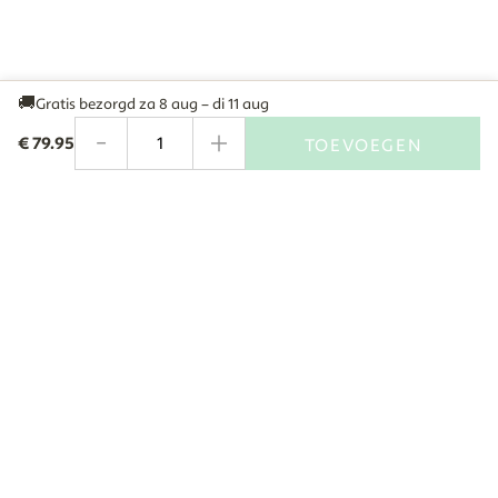
🚚
Gratis bezorgd
za 8 aug – di 11 aug
-
+
€
79.95
TOEVOEGEN
Aantal