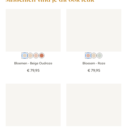
Behang - Bloemen - beige oudroze
Behang - Bloemen - beige oudroze
Behang - Bloesem - roze
Behang - Bloese
Beige Oudroze
Beige
Roze
Beige Terra
Roze
Beige
Groen
Bloemen
- Beige Oudroze
Bloesem
- Roze
€
79
,
95
€
79
,
95
Behang - Floral - oudroze
Behang - Floral - oudroze
Behang - Lentebloem - oudro
Behang - Lenteb