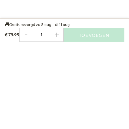
🚚
Gratis bezorgd
za 8 aug – di 11 aug
-
+
€
79.95
TOEVOEGEN
Aantal