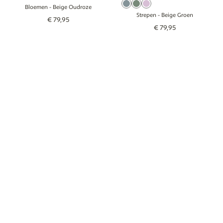
Beige Blauw
Saliegroen
Lila
Bloemen
- Beige Oudroze
Strepen
- Beige Groen
€
79
,
95
€
79
,
95