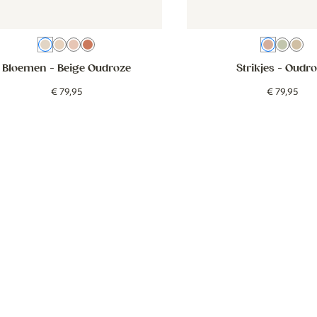
Beige Oudroze
Beige
Roze
Beige Terra
Oudroz
Groe
Be
Bloemen
- Beige Oudroze
Strikjes
- Oudro
€
79
,
95
€
79
,
95