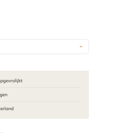
pgevrolijkt
agen
derland