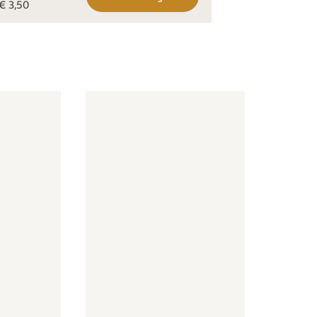
€ 3,50
e
- Strikjes - oudroze
Behang - Lentebloem - oudroze
Behang - Lentebloem - oud