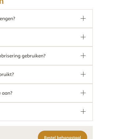
n
rengen?
mbrisering gebruiken?
ruikt?
e aan?
Bestel behangstaal