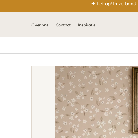
roze
beige
groen
Let op! In verband
Over ons
Contact
Inspiratie