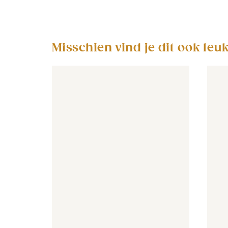
Misschien vind je dit ook leu
Behang - Floral - oudroze
Behang - Floral - oudroze
Behan