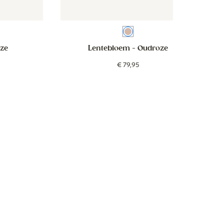
e
n
ige
Oudroze
ze
Lentebloem
- Oudroze
€
79
,
95