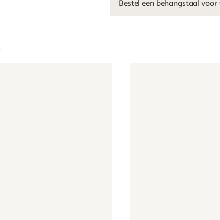
Bestel een behangstaal voor 
k
g - Bloemen - beige oudroze
Behang - Bloemen - beige oudroze
Behang - Strikjes - oudroz
Behang 