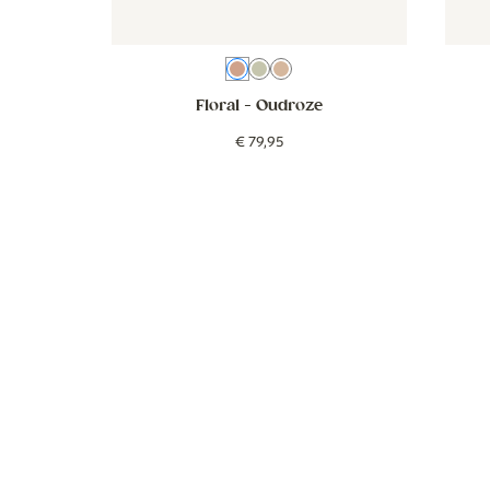
Oudroze
Groen
Bruin
Floral
- Oudroze
€
79
,
95