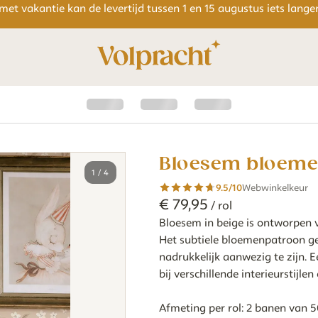
 met vakantie kan de levertijd tussen 1 en 15 augustus iets lang
Bloesem bloeme
1
/
4
9.5
/10
Webwinkelkeur
€
79
,
95
/ rol
Bloesem in beige is ontworpen v
Het subtiele bloemenpatroon gee
nadrukkelijk aanwezig te zijn. 
bij verschillende interieurstijl
Afmeting per rol: 2 banen van 