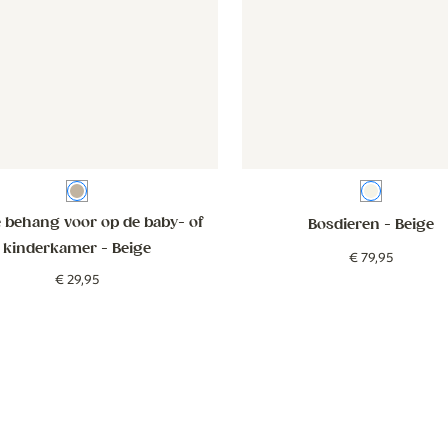
Beige
Beige
 behang voor op de baby- of
Bosdieren
- Beige
kinderkamer
- Beige
€
79
,
95
€
29
,
95
ruin