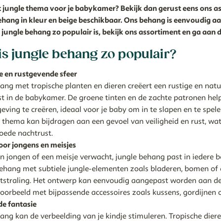
et jungle thema voor je babykamer? Bekijk dan gerust eens ons a
hang in kleur en beige beschikbaar. Ons behang is eenvoudig aa
ngle behang zo populair is, bekijk ons assortiment en ga aan d
s jungle behang zo populair?
e en rustgevende sfeer
ang met tropische planten en dieren creëert een rustige en natuu
st in de babykamer. De groene tinten en de zachte patronen he
ving te creëren, ideaal voor je baby om in te slapen en te spele
e thema kan bijdragen aan een gevoel van veiligheid en rust, wat 
oede nachtrust.
oor jongens en meisjes
en jongen of een meisje verwacht, jungle behang past in iedere 
ehang met subtiele jungle-elementen zoals bladeren, bomen of 
itstraling. Het ontwerp kan eenvoudig aangepast worden aan de
voorbeeld met bijpassende accessoires zoals kussens, gordijnen of
de fantasie
ang kan de verbeelding van je kindje stimuleren. Tropische diere