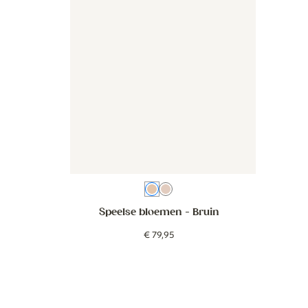
Bruin
Oudroze
Speelse bloemen
- Bruin
€
79
,
95