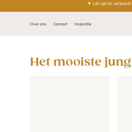
Let op! In verband
Over ons
Contact
Inspiratie
Het mooiste jun
Behang - Jungle dieren baby - kleurrijk
Behang - Jungle dieren baby - 
Jungle 