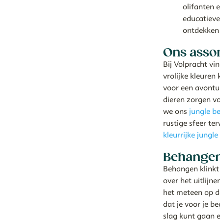
olifanten 
educatieve
ontdekken 
Ons asso
Bij Volpracht vi
vrolijke kleuren 
voor een avontuu
dieren zorgen vo
we ons
jungle b
rustige sfeer te
kleurrijke jungl
Behangen
Behangen klinkt 
over het uitlijn
het meteen op d
dat je voor je b
slag kunt gaan 