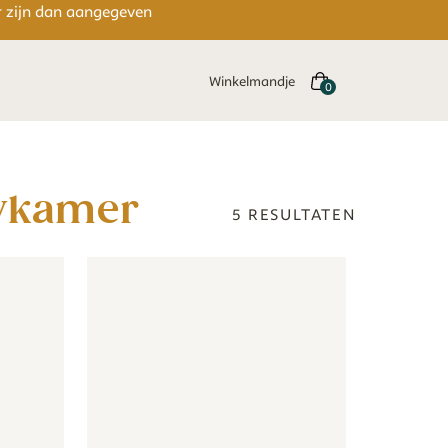
er zijn dan aangegeven
Winkelmandje
bykamer
5
RESULTATEN
eige
Bosdieren - beige
Behang - Jungle kleur - kleur
Behang - Jungle kleur - kleur