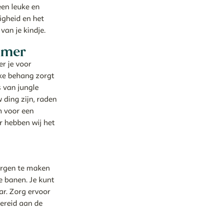
een leuke en
igheid en het
an je kindje.
kamer
r je voor
jke behang zorgt
s van jungle
 ding zijn, raden
n voor een
er hebben wij het
zorgen te maken
e banen. Je kunt
ar. Zorg ervoor
ereid aan de