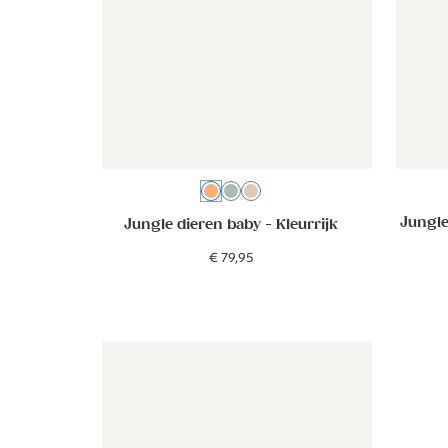
Kleurrijk
Groenblauw
Beige
Jungle
Jungle dieren baby
- Kleurrijk
€
79
,
95
Behang - Speelse bloemen - bruin
Behang - Speelse bloemen - b