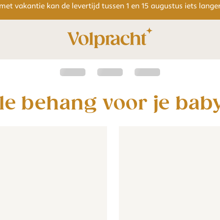
 met vakantie kan de levertijd tussen 1 en 15 augustus iets lang
gle behang voor je ba
kleurrijk
behang voor op de baby- of kinderkamer - beige
Jungle behang voor op de baby- of kinderkamer - b
Behang - Bosdieren - beige
Behang - 