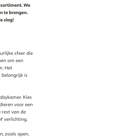
ssortiment. We
n te brengen.
e slag!
rlijke sfeer die
lpen om een
n. Het
belangrijk is
babykamer. Kies
dieren voor een
 rest van de
 verlichting.
n, zoals apen,