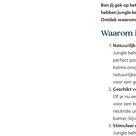
Ben jij gek op h
hebben jungle be
Ontdek waarom ju
Waarom i
Natuurlijk
Jungle beh
perfect pa
kalme omge
natuurlijk
voor een g
Geschikt v
Of je nu e
voor een b
neutrale u
kamer, bij
Stimuleer 
Jungle beh