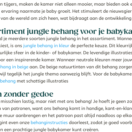
en tijgers, maken de kamer niet alleen mooier, maar bieden ook 
 ervaring naarmate je baby groeit. Het stimuleert de nieuwsgier
van de wereld om zich heen, wat bijdraagt aan de ontwikkeling v
rtiment jungle behang voor je baby
nd je meerdere soorten jungle behang in het assortiment. Wannee
kiest, is ons
jungle behang in kleur
de perfecte keuze. Dit kleurri
rlijke sfeer in de kinder- of babykamer. De levendige illustratie
or een inspirerende kamer. Wanneer neutrale kleuren meer jouw
ehang in beige
aan. De beige natuurtinten van dit behang zorge
rwijl tegelijk het jungle thema aanwezig blijft. Voor de babykam
e behang
met schattige illustraties
 zonder gedoe
misschien lastig, maar niet met ons behang! Je hoeft je geen 
en van patronen, want ons behang komt in handige, kant-en-klar
e muur aanbrengen en het patroon past altijd naadloos op elka
egint even onze
behanginstructies
doorleest, zodat je goed voorb
en een prachtige jungle babykamer kunt creëren.