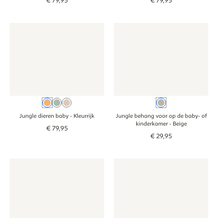
€
79
,
95
€
79
,
95
Behang - Jungle dieren baby - kleurrijk
Behang - Jungle dieren baby - kleurrijk
Jungle behang voor op de baby
Jungle behang v
Kleurrijk
Groenblauw
Beige
Beige
Jungle dieren baby
- Kleurrijk
Jungle behang voor op de baby- of
kinderkamer
- Beige
€
79
,
95
€
29
,
95
Behang - Smiley Confetti - beige
Behang - Smiley Confetti - beige
Behang - Dino - beige
Behang - Dino - 