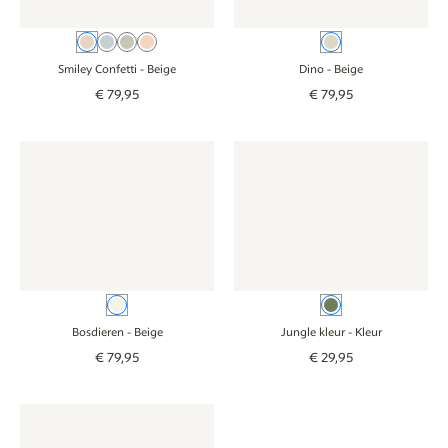
Beige
Blauw
Groen
Roze
Beige
Smiley Confetti
- Beige
Dino
- Beige
€
79
,
95
€
79
,
95
Behang - Bosdieren - beige
Behang - Bosdieren - beige
Behang - Jungle kleur - kleur
Behang - Jungle 
Beige
Kleur
Bosdieren
- Beige
Jungle kleur
- Kleur
€
79
,
95
€
29
,
95
Behang - Speelse bloemen - bruin
Behang - Speelse bloemen - bruin