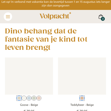
Let op! In verband met vakantie kan de levertijd tussen 1 en 15 augustus iets langer
zijn dan aangegeven
Dino behang dat de
fantasie van je kind tot
leven brengt
Behang - Goose - beige
Behang - Goose - beige
Behang - Teddybeer - beige
Behang - Teddyb
Beige
Creme
Blauw
Groen
Roze
Beige
Goose
- Beige
Teddybeer
- Beige